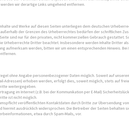
werden wir derartige Links umgehend entfernen.
 Inhalte und Werke auf diesen Seiten unterliegen dem deutschen Urheberrech
 außerhalb der Grenzen des Urheberrechtes bedürfen der schriftlichen Zu
eite sind nur für den privaten, nicht kommerziellen Gebrauch gestattet. Sow
e Urheberrechte Dritter beachtet. Insbesondere werden Inhalte Dritter als
ung aufmerksam werden, bitten wir um einen entsprechenden Hinweis. Be
entfernen.
r Regel ohne Angabe personenbezogener Daten möglich. Soweit auf unser
il-Adressen) erhoben werden, erfolgt dies, soweit möglich, stets auf freiw
Dritte weitergegeben.
rtragung im Internet (z.B. bei der Kommunikation per E-Mail) Sicherheitslüc
itte ist nicht möglich.
spflicht veröffentlichten Kontaktdaten durch Dritte zur Übersendung von 
 hiermit ausdrücklich widersprochen. Die Betreiber der Seiten behalten sic
erbeinformationen, etwa durch Spam-Mails, vor.