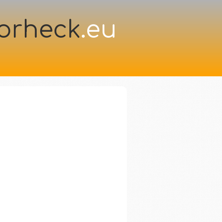
orheck
.eu