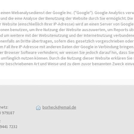
einen Webanalysedienst der Google Inc. (''Google''). Google Analytics verwe
und die eine Analyse der Benutzung der Website durch Sie ermöglicht. Di
 Website (einschließlich Ihrer IP-Adresse) wird an einen Server von Googl
ionen benutzen, um Ihre Nutzung der Website auszuwerten, um Reports über
 um weitere mit der Websitenutzung und der Internetnutzung verbundene 
enfalls an Dritte übertragen, sofern dies gesetzlich vorgeschrieben oder 
m Fall Ihre IP-Adresse mit anderen Daten der Google in Verbindung bringen.
er Browser Software verhindern; wir weisen Sie jedoch darauf hin, dass Sie
 umfänglich nutzen können. Durch die Nutzung dieser Website erklären Sie 
vor beschriebenen Art und Weise und zu dem zuvor benannten Zweck einv
netz:
borheck@email.de
8 979187
:
 9441 7232