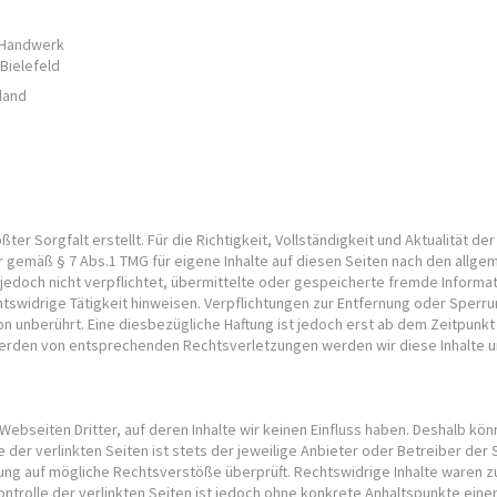
-Handwerk
ielefeld
land
ßter Sorgfalt erstellt. Für die Richtigkeit, Vollständigkeit und Aktualität d
r gemäß § 7 Abs.1 TMG für eigene Inhalte auf diesen Seiten nach den allge
r jedoch nicht verpflichtet, übermittelte oder gespeicherte fremde Infor
htswidrige Tätigkeit hinweisen. Verpflichtungen zur Entfernung oder Sperr
n unberührt. Eine diesbezügliche Haftung ist jedoch erst ab dem Zeitpunkt
werden von entsprechenden Rechtsverletzungen werden wir diese Inhalte 
Webseiten Dritter, auf deren Inhalte wir keinen Einfluss haben. Deshalb kön
der verlinkten Seiten ist stets der jeweilige Anbieter oder Betreiber der S
ung auf mögliche Rechtsverstöße überprüft. Rechtswidrige Inhalte waren zu
ontrolle der verlinkten Seiten ist jedoch ohne konkrete Anhaltspunkte eine